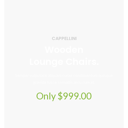
CAPPELLINI
Wooden
Lounge Chairs.
Semper vulputate aliquam curae condimentum quisque
gravida fusce convallis arcu cum at.
Only $999.00