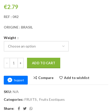
€
REF : 042
ORIGINE : BRASIL
Weight
PAPAYE MURE quantity
ADD TO CART
Compare
Add to wishlist
Support
SKU:
N/A
Categories:
FRUITS
,
Fruits Exotiques
Share